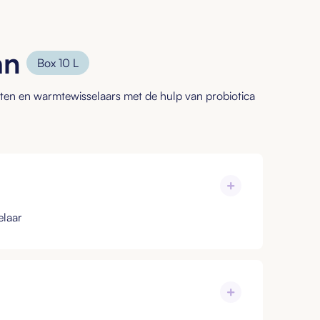
an
Box
10 L
ten en warmtewisselaars met de hulp van probiotica
laar